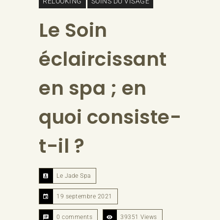
RELOOKING
SOINS DU VISAGE
Le Soin
éclaircissant
en spa ; en
quoi consiste-
t-il ?
Le Jade Spa
19 septembre 2021
0 comments
39351 Views