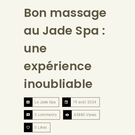
Bon massage
au Jade Spa :
une
expérience
inoubliable
Le Jade Spa
19 août 2024
0 comments
43880 Views
0
Likes