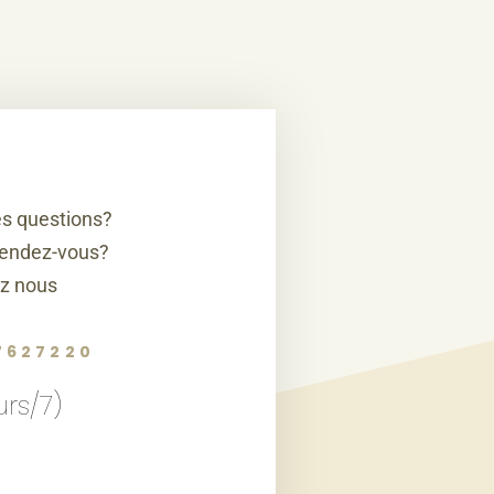
s questions?
rendez-vous?
z nous
7627220
urs/7)