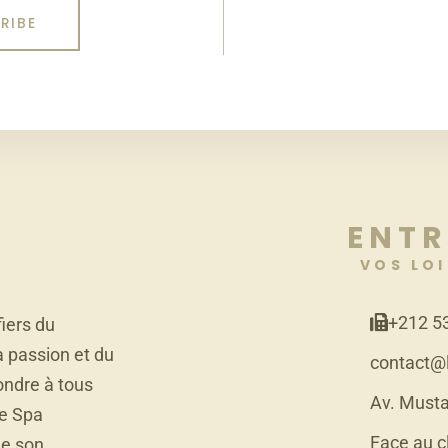
ENTR
VOS LOI
+212 5
iers du
a passion et du
contact@
ondre à tous
Av. Musta
de Spa
Face au c
de son