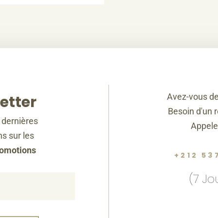
Avez-vous de
etter
Besoin d'un 
 dernières
Appele
s sur les
romotions
+212 53
(7 Jo