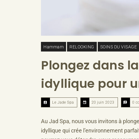
Hammam
RELOOKING
SOINS DU VISAGE
Plongez dans la
idyllique pour u
Le Jade Spa
20 juin 2023
0 c
Au Jad Spa, nous vous invitons à plonger
idyllique qui crée l’environnement parf