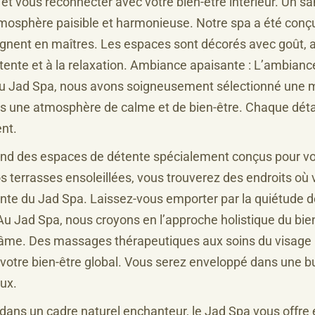
t vous reconnecter avec votre bien-être intérieur. Un sa
tmosphère paisible et harmonieuse. Notre spa a été conç
é règnent en maîtres. Les espaces sont décorés avec goût,
ente et à la relaxation. Ambiance apaisante : L’ambiance 
 Au Jad Spa, nous avons soigneusement sélectionné une m
s une atmosphère de calme et de bien-être. Chaque détai
nt.
d des espaces de détente spécialement conçus pour votr
os terrasses ensoleillées, vous trouverez des endroits où
nte du Jad Spa. Laissez-vous emporter par la quiétude 
 Au Jad Spa, nous croyons en l’approche holistique du bi
tre âme. Des massages thérapeutiques aux soins du visage 
 votre bien-être global. Vous serez enveloppé dans une bul
aux.
dans un cadre naturel enchanteur, le Jad Spa vous offre 