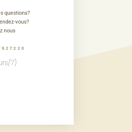
s questions?
rendez-vous?
z nous
7627220
urs/7)