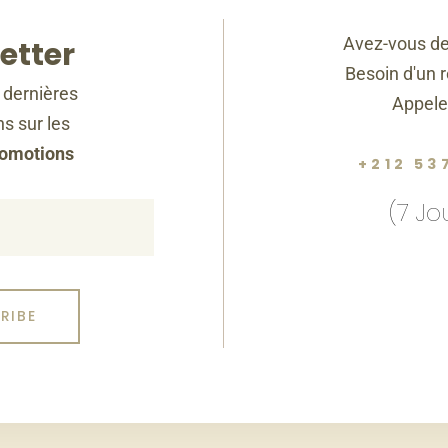
Avez-vous de
etter
Besoin d'un 
 dernières
Appele
s sur les
romotions
+212 53
(7 Jo