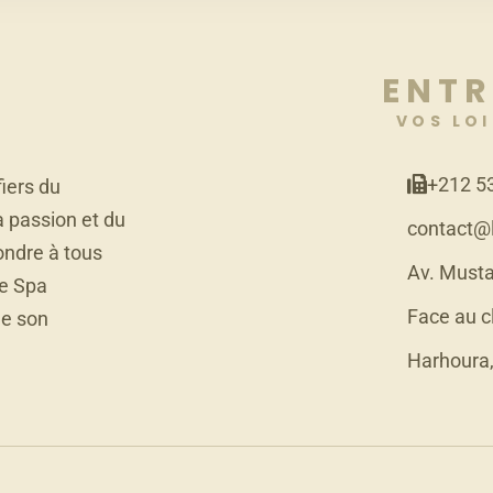
ENTR
VOS LOI
+212 5
iers du
a passion et du
contact@
ondre à tous
Av. Musta
de Spa
Face au c
de son
Harhoura,