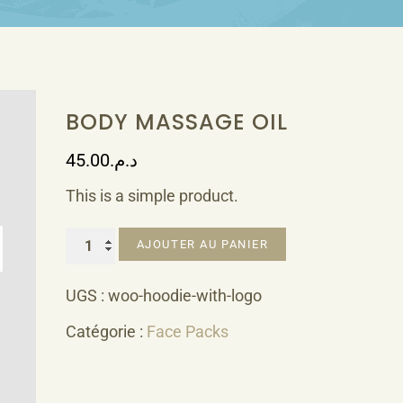
BODY MASSAGE OIL
45.00
د.م.
This is a simple product.
quantité
AJOUTER AU PANIER
de
Body
UGS :
woo-hoodie-with-logo
Massage
Catégorie :
Face Packs
Oil