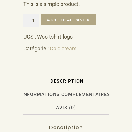
This is a simple product.
quantité
AJOUTER AU PANIER
de
Body
UGS :
Woo-tshirt-logo
Lotion
Catégorie :
Cold cream
DESCRIPTION
INFORMATIONS COMPLÉMENTAIRES
AVIS (0)
Description